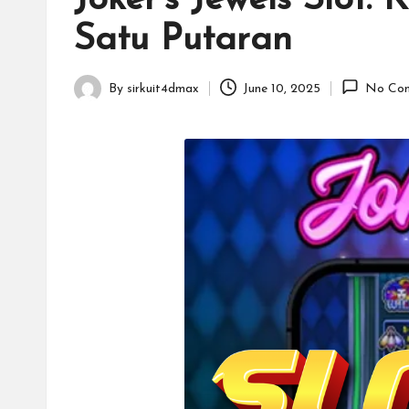
Joker’s Jewels Slot
Satu Putaran
By
sirkuit4dmax
June 10, 2025
No Co
Posted
by