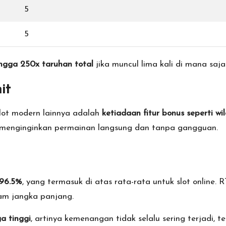
5
5
ngga 250x taruhan total
jika muncul lima kali di mana saja
it
lot modern lainnya adalah
ketiadaan fitur bonus seperti wild
 menginginkan permainan langsung dan tanpa gangguan.
96.5%
, yang termasuk di atas rata-rata untuk slot online. 
am jangka panjang.
a tinggi
, artinya kemenangan tidak selalu sering terjadi, 