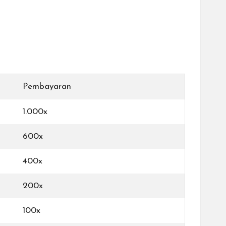
Pembayaran
1.000x
600x
400x
200x
100x