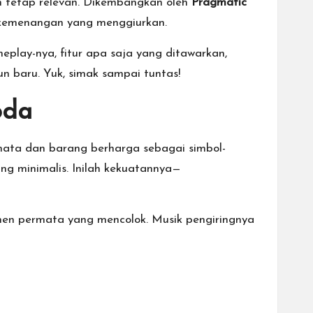
un tetap relevan. Dikembangkan oleh
Pragmatic
i kemenangan yang menggiurkan.
play-nya, fitur apa saja yang ditawarkan,
n baru. Yuk, simak sampai tuntas!
oda
rmata dan barang berharga sebagai simbol-
 minimalis. Inilah kekuatannya—
namen permata yang mencolok. Musik pengiringnya