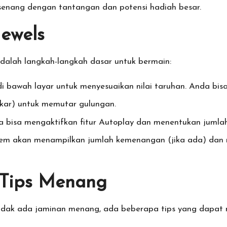
senang dengan tantangan dan potensi hadiah besar.
Jewels
adalah langkah-langkah dasar untuk bermain:
di bawah layar untuk menyesuaikan nilai taruhan. Anda bisa 
gkar) untuk memutar gulungan.
nda bisa mengaktifkan fitur Autoplay dan menentukan jumla
istem akan menampilkan jumlah kemenangan (jika ada) dan 
 Tips Menang
idak ada jaminan menang, ada beberapa tips yang dapat