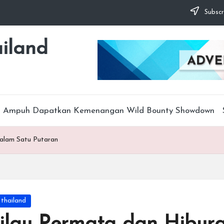
Subscr
iland
 Ampuh Dapatkan Kemenangan Wild Bounty Showdown
 dalam Satu Putaran
 thailand