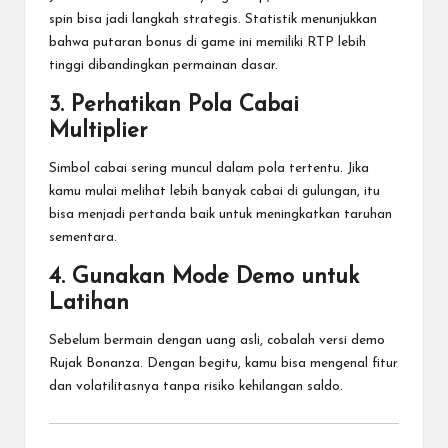
spin bisa jadi langkah strategis. Statistik menunjukkan
bahwa putaran bonus di game ini memiliki RTP lebih
tinggi dibandingkan permainan dasar.
3.
Perhatikan Pola Cabai
Multiplier
Simbol cabai sering muncul dalam pola tertentu. Jika
kamu mulai melihat lebih banyak cabai di gulungan, itu
bisa menjadi pertanda baik untuk meningkatkan taruhan
sementara.
4.
Gunakan Mode Demo untuk
Latihan
Sebelum bermain dengan uang asli, cobalah versi demo
Rujak Bonanza. Dengan begitu, kamu bisa mengenal fitur
dan volatilitasnya tanpa risiko kehilangan saldo.