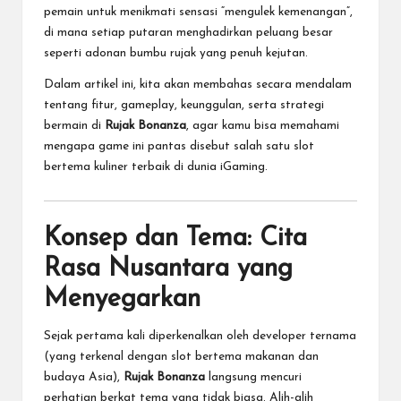
pemain untuk menikmati sensasi “mengulek kemenangan”,
di mana setiap putaran menghadirkan peluang besar
seperti adonan bumbu rujak yang penuh kejutan.
Dalam artikel ini, kita akan membahas secara mendalam
tentang fitur, gameplay, keunggulan, serta strategi
bermain di
Rujak Bonanza
, agar kamu bisa memahami
mengapa game ini pantas disebut salah satu slot
bertema kuliner terbaik di dunia iGaming.
Konsep dan Tema: Cita
Rasa Nusantara yang
Menyegarkan
Sejak pertama kali diperkenalkan oleh developer ternama
(yang terkenal dengan slot bertema makanan dan
budaya Asia),
Rujak Bonanza
langsung mencuri
perhatian berkat tema yang tidak biasa. Alih-alih