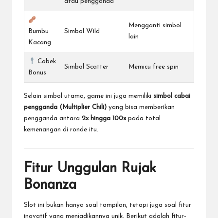
atau pengganda
Mengganti simbol
Bumbu
Simbol Wild
lain
Kacang
Cobek
Simbol Scatter
Memicu free spin
Bonus
Selain simbol utama, game ini juga memiliki
simbol cabai
pengganda (Multiplier Chili)
yang bisa memberikan
pengganda antara
2x hingga 100x
pada total
kemenangan di ronde itu.
Fitur Unggulan Rujak
Bonanza
Slot ini bukan hanya soal tampilan, tetapi juga soal fitur
inovatif yang menjadikannya unik. Berikut adalah fitur-