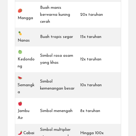
Buah manis
berwarna kuning
20x taruhan
Mangga
cerah
Buah tropis segar
15x taruhan
Nanas
Simbol rasa asam
Kedondo
12x taruhan
yang khas
ng
Simbol
Semangk
10x taruhan
kemenangan besar
a
Jambu
Simbol menengah
8x taruhan
Air
Simbol multiplier
Cabai
Hingga 100x