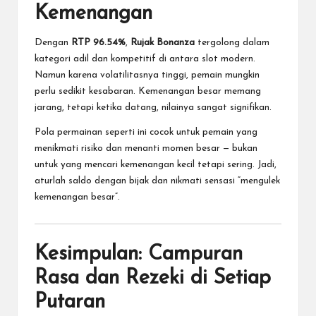
Kemenangan
Dengan
RTP 96.54%
,
Rujak Bonanza
tergolong dalam
kategori adil dan kompetitif di antara slot modern.
Namun karena volatilitasnya tinggi, pemain mungkin
perlu sedikit kesabaran. Kemenangan besar memang
jarang, tetapi ketika datang, nilainya sangat signifikan.
Pola permainan seperti ini cocok untuk pemain yang
menikmati risiko dan menanti momen besar — bukan
untuk yang mencari kemenangan kecil tetapi sering. Jadi,
aturlah saldo dengan bijak dan nikmati sensasi “mengulek
kemenangan besar”.
Kesimpulan: Campuran
Rasa dan Rezeki di Setiap
Putaran