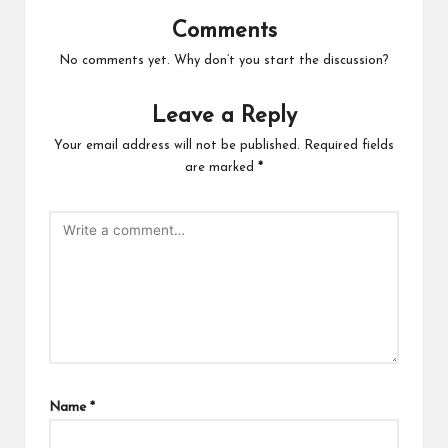
Comments
No comments yet. Why don’t you start the discussion?
Leave a Reply
Your email address will not be published.
Required fields
are marked
*
Name
*